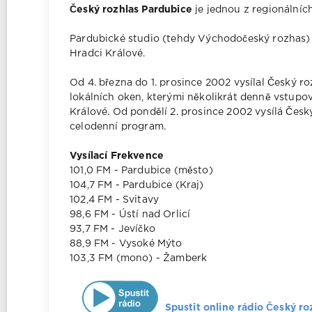
Český rozhlas Pardubice
je jednou z regionálníc
Pardubické studio (tehdy Východočeský rozhas) v
Hradci Králové.
Od 4. března do 1. prosince 2002 vysílal Český r
lokálních oken, kterými několikrát denně vstup
Králové. Od pondělí 2. prosince 2002 vysílá Čes
celodenní program.
Vysílací Frekvence
101,0 FM - Pardubice (město)
104,7 FM - Pardubice (Kraj)
102,4 FM - Svitavy
98,6 FM - Ústí nad Orlicí
93,7 FM - Jevíčko
88,9 FM - Vysoké Mýto
103,3 FM (mono) - Žamberk
Spustit online rádio Český ro