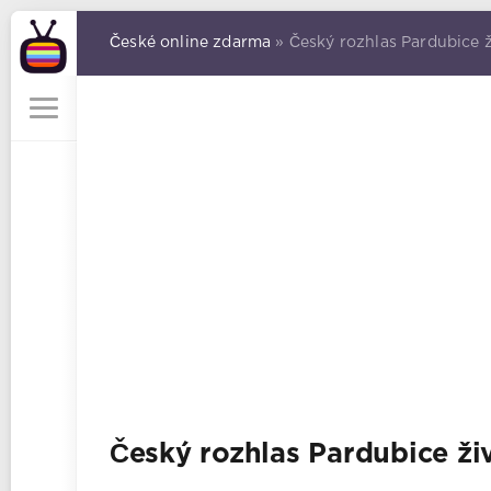
České online zdarma
» Český rozhlas Pardubice ž
Český rozhlas Pardubice živ