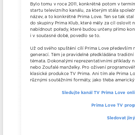
Bylo tomu v roce 2011, konkrétně potom v termínu
startu televizního kanálu, za kterým stála společ
název, a to konkrétně Prima Love. Ten se tak sta
do skupiny Prima Klub, které měly za cíl oslovit ni
nabídnout pořady, které budou určeny přímo konk
i v současné době, povedlo se to.
Už od svého spuštění cílí Prima Love především 
generací. Těm je pravidelně předkládána tradiční
témata. Dokonalými reprezentativními příklady n
nebo Zoufalé manželky. Pro oživení programovéh
klasické produkce TV Prima. Ani tím ale Prima Lo
různými soutěžními formáty, jako třeba americký
Sledujte kanál TV Prima Love onli
Prima Love TV prog
Sledovat jiný