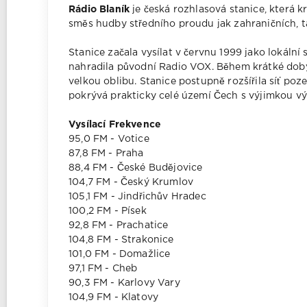
Rádio Blaník
je česká rozhlasová stanice, která 
směs hudby středního proudu jak zahraničních, t
Stanice začala vysílat v červnu 1999 jako lokální
nahradila původní Radio VOX. Během krátké doby z
velkou oblibu. Stanice postupně rozšířila síť po
pokrývá prakticky celé území Čech s výjimkou v
Vysílací Frekvence
95,0 FM - Votice
87,8 FM - Praha
88,4 FM - České Budějovice
104,7 FM - Český Krumlov
105,1 FM - Jindřichův Hradec
100,2 FM - Písek
92,8 FM - Prachatice
104,8 FM - Strakonice
101,0 FM - Domažlice
97,1 FM - Cheb
90,3 FM - Karlovy Vary
104,9 FM - Klatovy