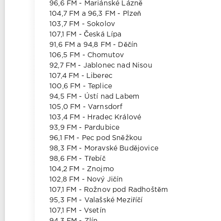
96,6 FM - Mariánské Lázně
104,7 FM a 96,3 FM - Plzeň
103,7 FM - Sokolov
107,1 FM - Česká Lípa
91,6 FM a 94,8 FM - Děčín
106,5 FM - Chomutov
92,7 FM - Jablonec nad Nisou
107,4 FM - Liberec
100,6 FM - Teplice
94,5 FM - Ústí nad Labem
105,0 FM - Varnsdorf
103,4 FM - Hradec Králové
93,9 FM - Pardubice
96,1 FM - Pec pod Sněžkou
98,3 FM - Moravské Budějovice
98,6 FM - Třebíč
104,2 FM - Znojmo
102,8 FM - Nový Jičín
107,1 FM - Rožnov pod Radhoštěm
95,3 FM - Valašské Meziříčí
107,1 FM - Vsetín
94,3 FM - Zlín