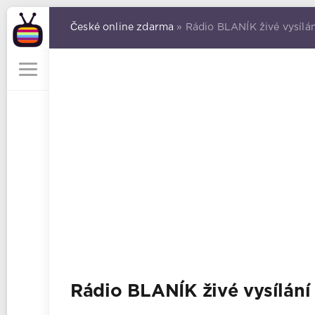
České online zdarma
» Rádio BLANÍK živé vysílán
Rádio BLANÍK živé vysílání